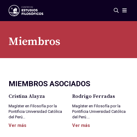
Eventos
Novedades
Investigación
Miembros
Redes
Publicaciones
Galería
ES
EN
MIEMBROS ASOCIADOS
Acerca de nosotros
Miembros
Cristina Alayza
Rodrigo Ferradas
Reglamento
Convenios
Magíster en Filosofía por la
Magíster en Filosofía por la
Pontificia Universidad Católica
Pontificia Universidad Católica
del Perú…
del Perú.…
Ver más
Ver más