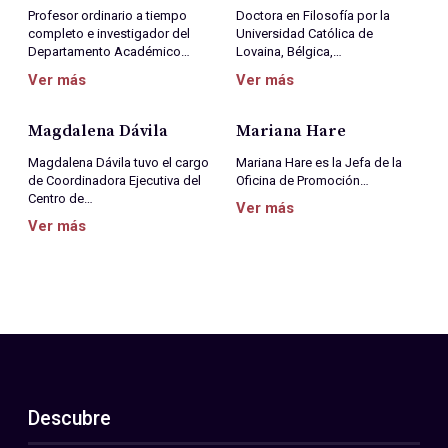
Profesor ordinario a tiempo
Doctora en Filosofía por la
completo e investigador del
Universidad Católica de
Departamento Académico…
Lovaina, Bélgica,…
Ver más
Ver más
Magdalena Dávila
Mariana Hare
Magdalena Dávila tuvo el cargo
Mariana Hare es la Jefa de la
de Coordinadora Ejecutiva del
Oficina de Promoción…
Centro de…
Ver más
Ver más
Descubre