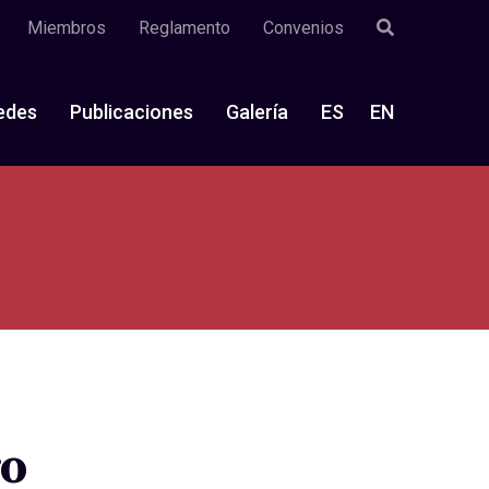
Miembros
Reglamento
Convenios
edes
Publicaciones
Galería
ES
EN
ro