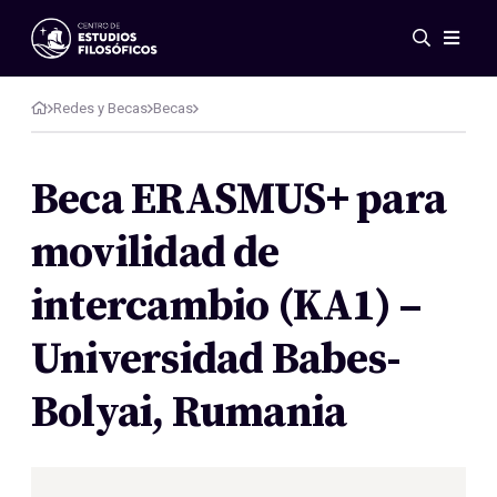
Eventos
Novedades
Redes y Becas
Becas
Investigación
Redes
Beca ERASMUS+ para
Publicaciones
movilidad de
Galería
ES
EN
intercambio (KA1) –
Acerca de nosotros
Miembros
Universidad Babes-
Reglamento
Convenios
Bolyai, Rumania