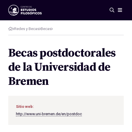
Eventos
Novedades
Redes y Becas
Becas
Investigación
Redes
Becas postdoctorales
Publicaciones
de la Universidad de
Galería
ES
EN
Bremen
Acerca de nosotros
Miembros
Reglamento
Convenios
Sitio web:
http://www.uni-bremen.de/en/postdoc