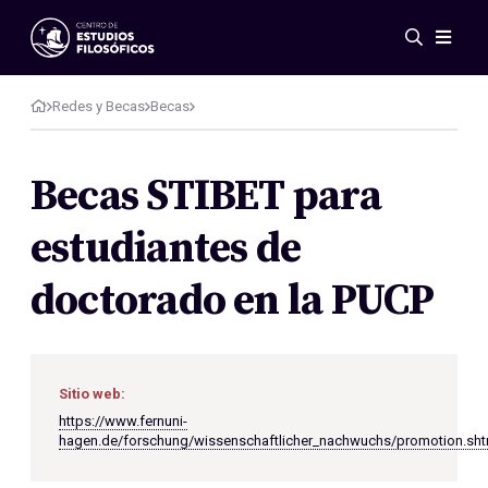
Eventos
Novedades
Redes y Becas
Becas
Investigación
Redes
Becas STIBET para
Publicaciones
estudiantes de
Galería
ES
EN
doctorado en la PUCP
Acerca de nosotros
Miembros
Reglamento
Convenios
Sitio web:
https://www.fernuni-
hagen.de/forschung/wissenschaftlicher_nachwuchs/promotion.sht