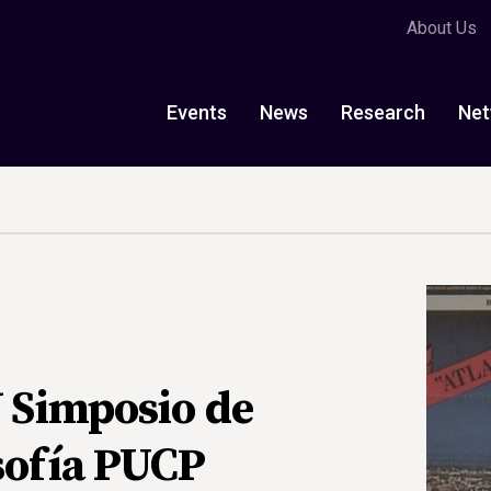
About Us
Events
News
Research
Net
V Simposio de
sofía PUCP