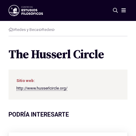
Eventos
Novedades
Redes y Becas
Redes
Investigación
Redes
The Husserl Circle
Publicaciones
Galería
ES
EN
Sitio web:
Acerca de nosotros
http://www.husserlcircle.org/
Miembros
Reglamento
Convenios
PODRÍA INTERESARTE