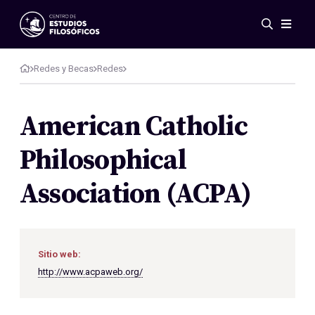
Eventos
Novedades
Redes y Becas
Redes
Investigación
Redes
American Catholic
Publicaciones
Philosophical
Galería
ES
EN
Association (ACPA)
Acerca de nosotros
Miembros
Reglamento
Convenios
Sitio web:
http://www.acpaweb.org/