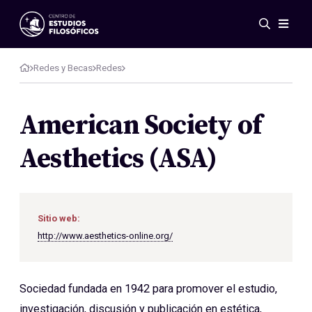
Eventos
Novedades
Redes y Becas
Redes
Investigación
Redes
American Society of
Publicaciones
Aesthetics (ASA)
Galería
ES
EN
Acerca de nosotros
Miembros
Sitio web:
Reglamento
http://www.aesthetics-online.org/
Convenios
Sociedad fundada en 1942 para promover el estudio,
investigación, discusión y publicación en estética,