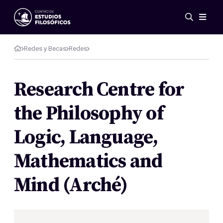
Eventos
Novedades
Redes y Becas
Redes
Investigación
Redes
Research Centre for
Publicaciones
the Philosophy of
Galería
ES
EN
Logic, Language,
Acerca de nosotros
Miembros
Mathematics and
Reglamento
Convenios
Mind (Arché)