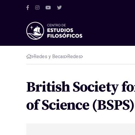
Redes y Becas
Redes
British Society f
of Science (BSPS)