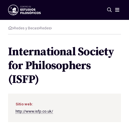
Eventos
Novedades
Redes y Becas
Redes
Investigación
Redes
International Society
Publicaciones
for Philosophers
Galería
ES
EN
(ISFP)
Acerca de nosotros
Miembros
Reglamento
Convenios
Sitio web:
http://www.isfp.co.uk/