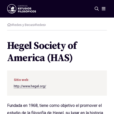
Eventos
Novedades
Redes y Becas
Redes
Investigación
Redes
Hegel Society of
Publicaciones
America (HAS)
Galería
ES
EN
Acerca de nosotros
Miembros
Sitio web:
Reglamento
http://www.hegel.org/
Convenios
Fundada en 1968, tiene como objetivo el promover el
estudio de la filosofía de Hegel, su lugar en la historia