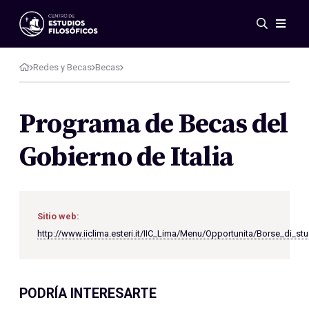
Eventos
Novedades
Redes y Becas
Becas
Investigación
Redes
Programa de Becas del
Publicaciones
Gobierno de Italia
Galería
ES
EN
Acerca de nosotros
Miembros
Sitio web:
Reglamento
http://www.iiclima.esteri.it/IIC_Lima/Menu/Opportunita/Borse_di_stu
Convenios
PODRÍA INTERESARTE