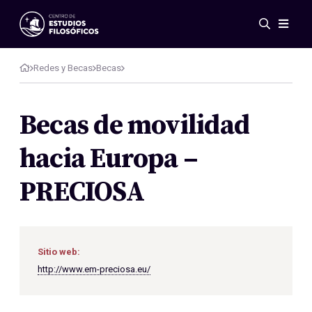
Eventos
Novedades
Redes y Becas
Becas
Investigación
Redes
Becas de movilidad
Publicaciones
hacia Europa –
Galería
ES
EN
PRECIOSA
Acerca de nosotros
Miembros
Reglamento
Convenios
Sitio web:
http://www.em-preciosa.eu/