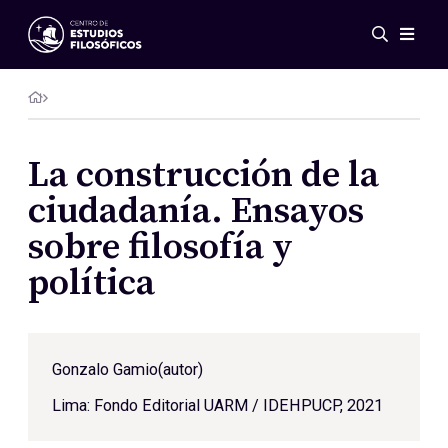
Eventos
Novedades
Investigación
Redes
La construcción de la
Publicaciones
ciudadanía. Ensayos
Galería
sobre filosofía y
ES
EN
política
Acerca de nosotros
Miembros
Reglamento
Convenios
Gonzalo Gamio
(autor)
Lima: Fondo Editorial UARM / IDEHPUCP, 2021