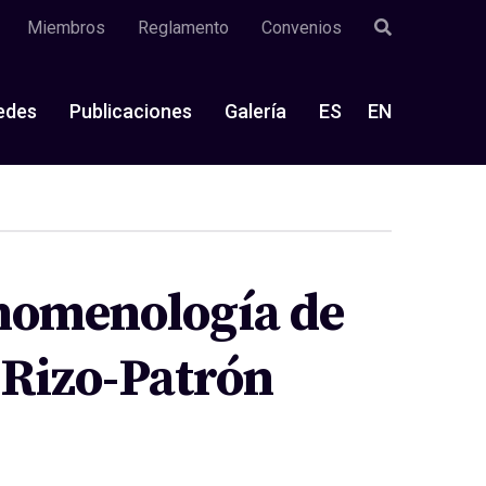
Miembros
Reglamento
Convenios
edes
Publicaciones
Galería
ES
EN
enomenología de
Rizo-Patrón