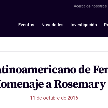
Acerca de nosotros
Eventos
Novedades
Investigación
R
atinoamericano de F
omenaje a Rosemary 
11 de octubre de 2016