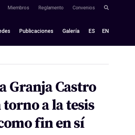
Miembros
Reglamento
Convenios
edes
Publicaciones
Galería
ES
EN
a Granja Castro
orno a la tesis
como fin en sí