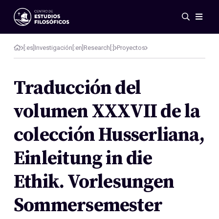
Eventos
Novedades
[:es]Investigación[:en]Research[:]
Proyectos
Investigación
Redes
Traducción del
Publicaciones
volumen XXXVII de la
Galería
ES
EN
colección Husserliana,
Acerca de nosotros
Miembros
Einleitung in die
Reglamento
Convenios
Ethik. Vorlesungen
Sommersemester