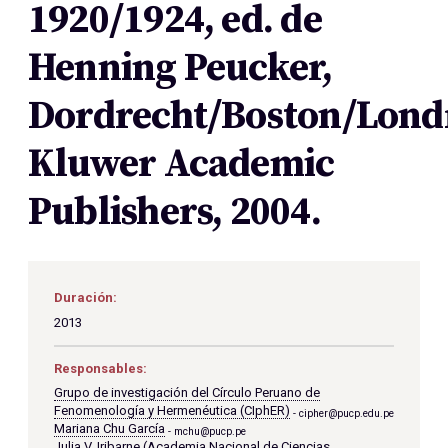
1920/1924, ed. de
Henning Peucker,
Dordrecht/Boston/Lond
Kluwer Academic
Publishers, 2004.
Duración:
2013
Responsables:
Grupo de investigación del Círculo Peruano de
Fenomenología y Hermenéutica (CIphER)
cipher@pucp.edu.pe
Mariana Chu García
mchu@pucp.pe
Julia V. Iribarne (Academia Nacional de Ciencias,