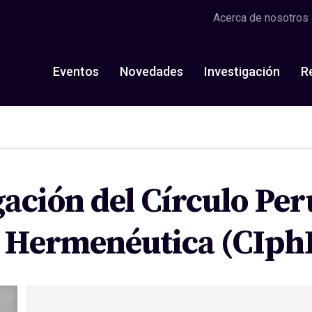
Acerca de nosotros
Eventos
Novedades
Investigación
R
gación del Círculo Pe
 Hermenéutica (CIph