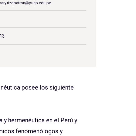
ary.rizopatron@pucp.edu.pe
413
éutica posee los siguiente
 y hermenéutica en el Perú y
émicos fenomenólogos y