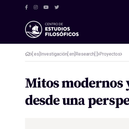
[:es]Investigación[:en]Research[:]
Proyectos
Mitos modernos y
desde una perspe