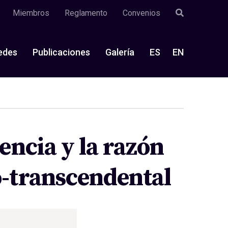
Miembros
Reglamento
Convenios
edes
Publicaciones
Galería
ES
EN
encia y la razón
-transcendental