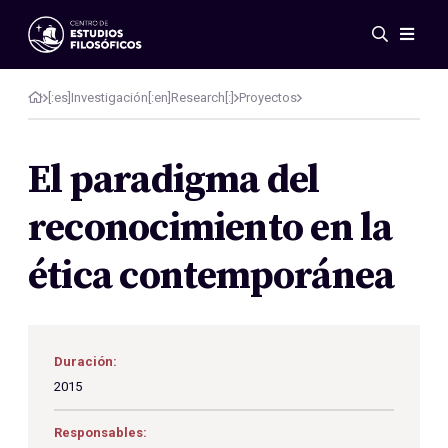
Eventos
Novedades
[:es]Investigación[:en]Research[:]
Proyectos
Investigación
Redes
El paradigma del
Publicaciones
reconocimiento en la
Galería
ES
EN
ética contemporánea
Acerca de nosotros
Miembros
Reglamento
Convenios
Duración:
2015
Responsables: