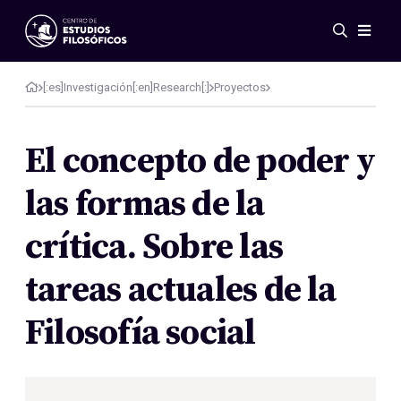
Eventos
Novedades
[:es]Investigación[:en]Research[:]
Proyectos
Investigación
Redes
El concepto de poder y
Publicaciones
las formas de la
Galería
ES
EN
crítica. Sobre las
Acerca de nosotros
Miembros
tareas actuales de la
Reglamento
Convenios
Filosofía social