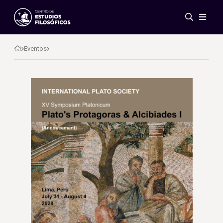
Eventos
Novedades
Eventos
Investigación
Redes
Publicaciones
Galería
ES
EN
Acerca de nosotros
Miembros
Reglamento
Convenios