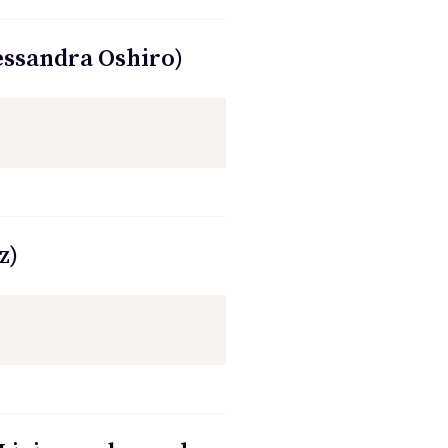
lessandra Oshiro)
z)