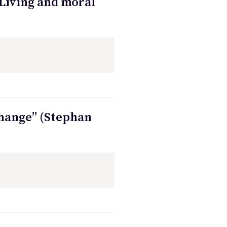
Living and moral
Change” (Stephan