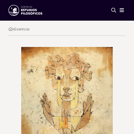
Eventos
Novedades
Eventos
Investigación
Redes
Publicaciones
Galería
ES
EN
Acerca de nosotros
Miembros
Reglamento
Convenios