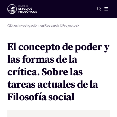
Events
News
[:es]Investigación[:en]Research[:]
Proyectos
Research
Networks
El concepto de poder y
Publications
las formas de la
Gallery
ES
EN
crítica. Sobre las
About Us
Members
tareas actuales de la
Regulations
Conventions
Filosofía social