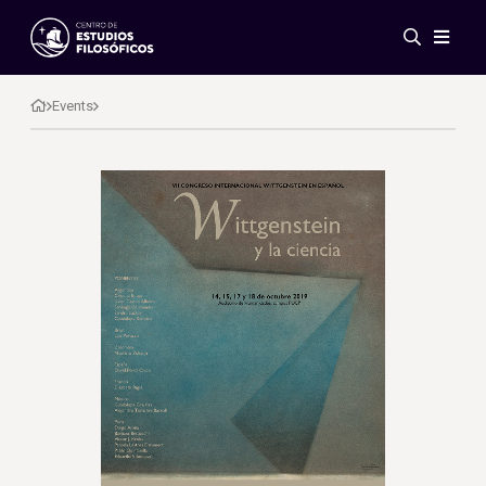
Events
News
Events
Research
Networks
Publications
Gallery
ES
EN
About Us
Members
Regulations
Conventions