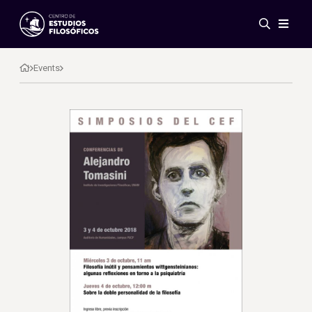
Events
News
Events
Research
Networks
Publications
Gallery
ES
EN
About Us
Members
Regulations
Conventions