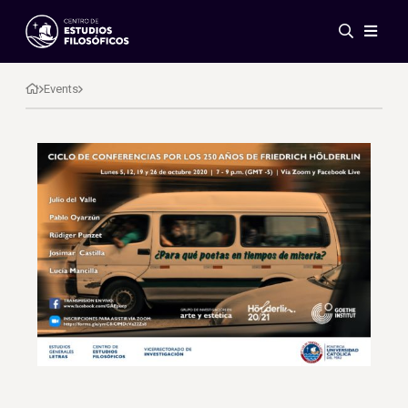
Events
News
Events
Research
Networks
Publications
Gallery
ES
EN
About Us
Members
Regulations
Conventions