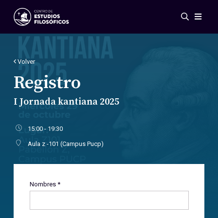
Eventos
Novedades
Investigación
Volver
Redes
Registro
Publicaciones
I Jornada kantiana 2025
Galería
ES
EN
15:00 - 19:30
Acerca de nosotros
Aula z -101 (Campus Pucp)
Miembros
Reglamento
Convenios
Nombres *