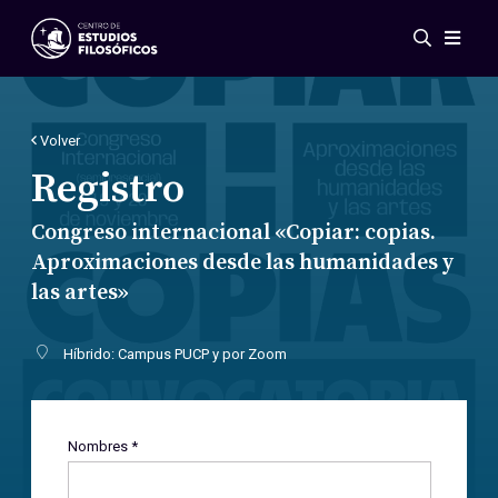
Eventos
Novedades
Investigación
Volver
Redes
Registro
Publicaciones
Congreso internacional «Copiar: copias.
Galería
Aproximaciones desde las humanidades y
ES
EN
las artes»
Acerca de nosotros
Miembros
Híbrido: Campus PUCP y por Zoom
Reglamento
Convenios
Nombres *