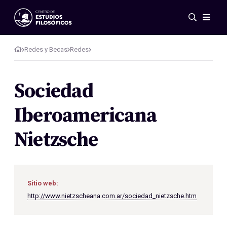
Eventos
Novedades
Redes y Becas
Redes
Investigación
Redes
Sociedad
Publicaciones
Iberoamericana
Galería
ES
EN
Nietzsche
Acerca de nosotros
Miembros
Reglamento
Convenios
Sitio web:
http://www.nietzscheana.com.ar/sociedad_nietzsche.htm