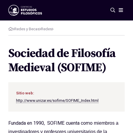
Eventos
Novedades
Redes y Becas
Redes
Investigación
Redes
Sociedad de Filosofía
Publicaciones
Medieval (SOFIME)
Galería
ES
EN
Acerca de nosotros
Miembros
Sitio web:
Reglamento
http://www.unizar.es/sofime/SOFIME_Index.html
Convenios
Fundada en 1990, SOFIME cuenta como
miembros a
investigadores y profesores universitarios de la