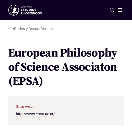
Eventos
Novedades
Redes y Becas
Redes
Investigación
Redes
European Philosophy
Publicaciones
of Science Associaton
Galería
ES
EN
(EPSA)
Acerca de nosotros
Miembros
Reglamento
Convenios
Sitio web:
http://www.epsa.ac.at/