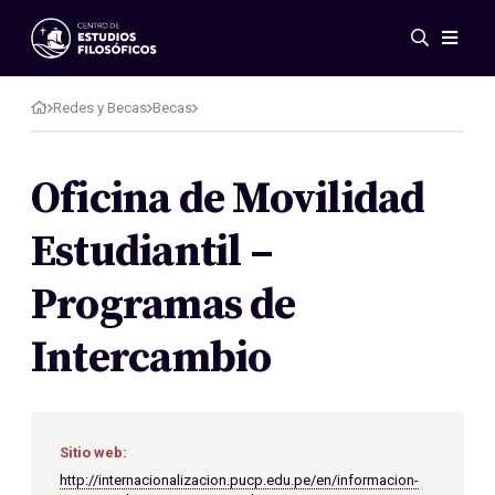
Eventos
Novedades
Redes y Becas
Becas
Investigación
Redes
Oficina de Movilidad
Publicaciones
Estudiantil –
Galería
ES
EN
Programas de
Acerca de nosotros
Miembros
Intercambio
Reglamento
Convenios
Sitio web:
http://internacionalizacion.pucp.edu.pe/en/informacion-