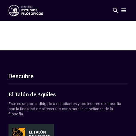
Eventos
Novedades
Investigación
Redes
Publicaciones
Galería
Descubre
ES
EN
Acerca de nosotros
Miembros
El Talón de Aquiles
Reglamento
Este es un portal dirigido a estudiantes y profesores de filosofía
Convenios
con la finalidad de ofrecer recursos para la enseñanza de la
filosofía.