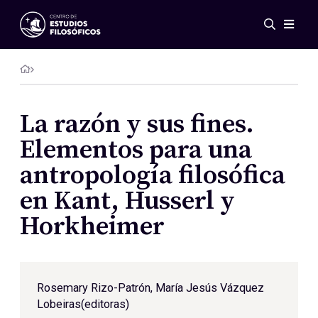
Eventos
Novedades
Investigación
Redes
La razón y sus fines.
Publicaciones
Elementos para una
Galería
antropología filosófica
ES
EN
en Kant, Husserl y
Acerca de nosotros
Miembros
Horkheimer
Reglamento
Convenios
Rosemary Rizo-Patrón
, María Jesús Vázquez
Lobeiras(editoras)