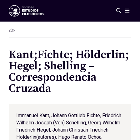
Eventos
Novedades
Investigación
Redes
Kant;Fichte; Hölderlin;
Publicaciones
Hegel; Shelling –
Galería
Correspondencia
ES
EN
Cruzada
Acerca de nosotros
Miembros
Reglamento
Convenios
Immanuel Kant, Johann Gottlieb Fichte, Friedrich
Wilhelm Joseph (Von) Schelling, Georg Wilhelm
Friedrich Hegel, Johann Christian Friedrich
Hölderlin(autores); Hugo Renato Ochoa