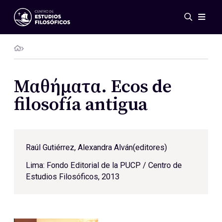
Eventos
Novedades
Investigación
Redes
Μαθήματα. Ecos de
Publicaciones
filosofía antigua
Galería
ES
EN
Acerca de nosotros
Raúl Gutiérrez
, Alexandra Alván(editores)
Miembros
Reglamento
Lima: Fondo Editorial de la PUCP / Centro de
Convenios
Estudios Filosóficos, 2013