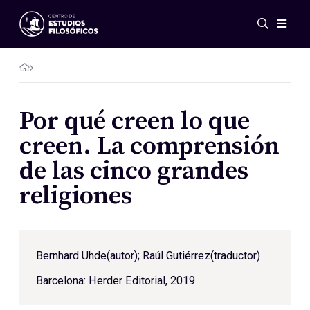
Eventos
Novedades
Investigación
Redes
Por qué creen lo que
Publicaciones
creen. La comprensión
Galería
de las cinco grandes
ES
EN
religiones
Acerca de nosotros
Miembros
Reglamento
Convenios
Bernhard Uhde(autor);
Raúl Gutiérrez
(traductor)
Barcelona: Herder Editorial, 2019