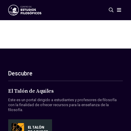
Eventos
Novedades
Investigación
Redes
Publicaciones
Galería
Descubre
ES
EN
Acerca de nosotros
Miembros
El Talón de Aquiles
Reglamento
Este es un portal dirigido a estudiantes y profesores de filosofía
Convenios
con la finalidad de ofrecer recursos para la enseñanza de la
filosofía.