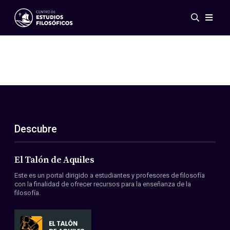
Eventos
Novedades
Investigación
Redes
Publicaciones
Galería
Descubre
ES
EN
Acerca de nosotros
Miembros
El Talón de Aquiles
Reglamento
Este es un portal dirigido a estudiantes y profesores de filosofía
Convenios
con la finalidad de ofrecer recursos para la enseñanza de la
filosofía.