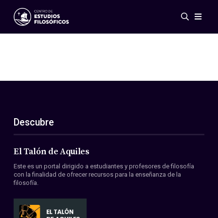
Eventos
Novedades
Investigación
Redes
Publicaciones
Galería
Descubre
ES
EN
Acerca de nosotros
Miembros
El Talón de Aquiles
Reglamento
Este es un portal dirigido a estudiantes y profesores de filosofía
Convenios
con la finalidad de ofrecer recursos para la enseñanza de la
filosofía.