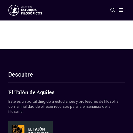
Eventos
Novedades
Investigación
Redes
Publicaciones
Galería
Descubre
ES
EN
Acerca de nosotros
Miembros
El Talón de Aquiles
Reglamento
Este es un portal dirigido a estudiantes y profesores de filosofía
Convenios
con la finalidad de ofrecer recursos para la enseñanza de la
filosofía.