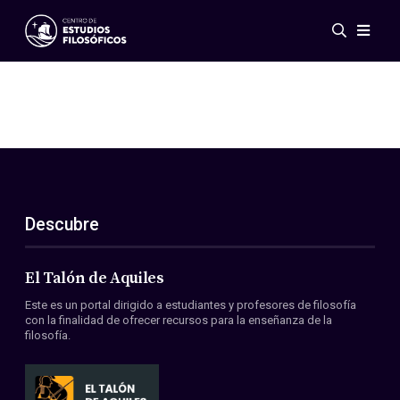
Eventos
Novedades
Investigación
Redes
Publicaciones
Galería
Descubre
ES
EN
Acerca de nosotros
Miembros
El Talón de Aquiles
Reglamento
Este es un portal dirigido a estudiantes y profesores de filosofía
Convenios
con la finalidad de ofrecer recursos para la enseñanza de la
filosofía.