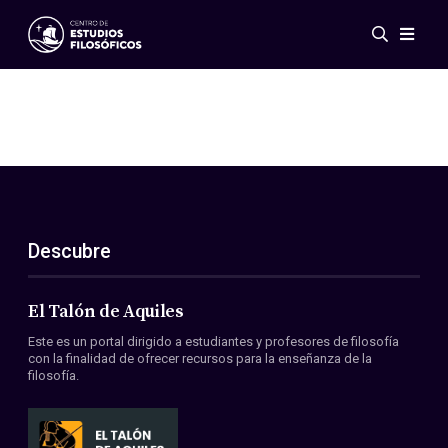
Eventos
Novedades
Investigación
Redes
Publicaciones
Galería
Descubre
ES
EN
Acerca de nosotros
Miembros
El Talón de Aquiles
Reglamento
Este es un portal dirigido a estudiantes y profesores de filosofía
Convenios
con la finalidad de ofrecer recursos para la enseñanza de la
filosofía.