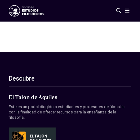
Eventos
Novedades
Investigación
Redes
Publicaciones
Galería
Descubre
ES
EN
Acerca de nosotros
Miembros
El Talón de Aquiles
Reglamento
Este es un portal dirigido a estudiantes y profesores de filosofía
Convenios
con la finalidad de ofrecer recursos para la enseñanza de la
filosofía.