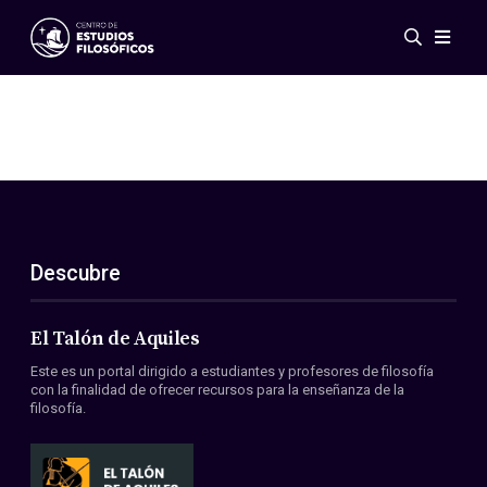
Eventos
Novedades
Investigación
Redes
Publicaciones
Galería
Descubre
ES
EN
Acerca de nosotros
Miembros
El Talón de Aquiles
Reglamento
Este es un portal dirigido a estudiantes y profesores de filosofía
Convenios
con la finalidad de ofrecer recursos para la enseñanza de la
filosofía.