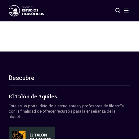
Eventos
Novedades
Investigación
Redes
Publicaciones
Galería
Descubre
ES
EN
Acerca de nosotros
Miembros
El Talón de Aquiles
Reglamento
Este es un portal dirigido a estudiantes y profesores de filosofía
Convenios
con la finalidad de ofrecer recursos para la enseñanza de la
filosofía.